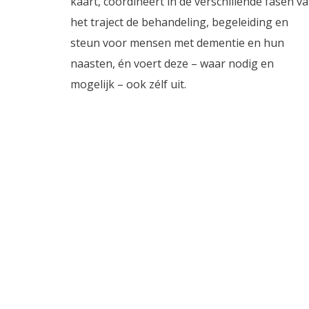
kaart, coördineert in de verschillende fasen v
het traject de behandeling, begeleiding en
steun voor mensen met dementie en hun
naasten, én voert deze – waar nodig en
mogelijk – ook zélf uit.