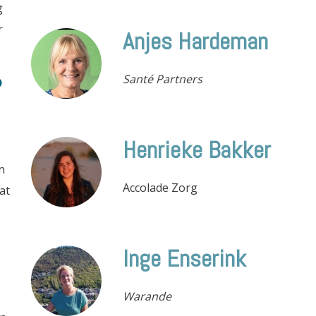
g
r
Anjes Hardeman
Santé Partners
?
Henrieke Bakker
n
Accolade Zorg
at
Inge Enserink
Warande